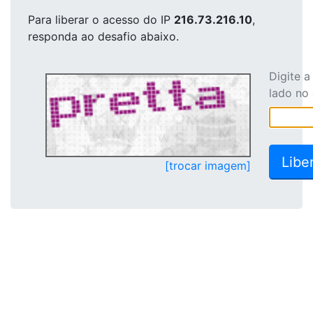
Para liberar o acesso
do IP
216.73.216.10
,
responda ao desafio abaixo.
Digite 
lado no
[trocar imagem]