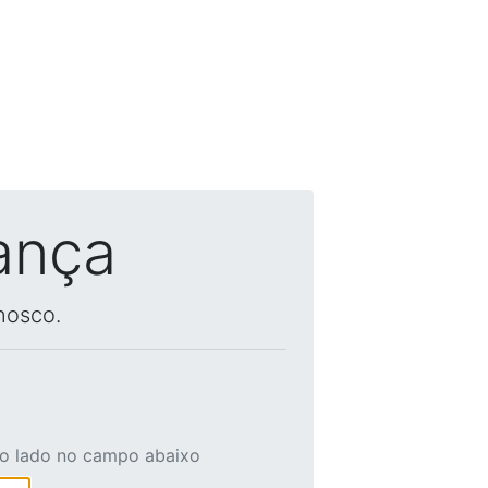
ança
nosco.
ao lado no campo abaixo