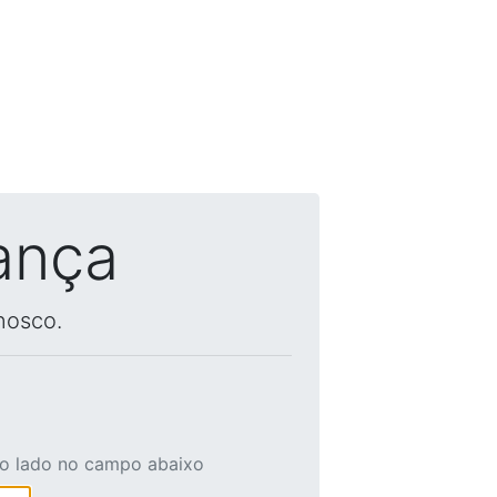
ança
nosco.
ao lado no campo abaixo