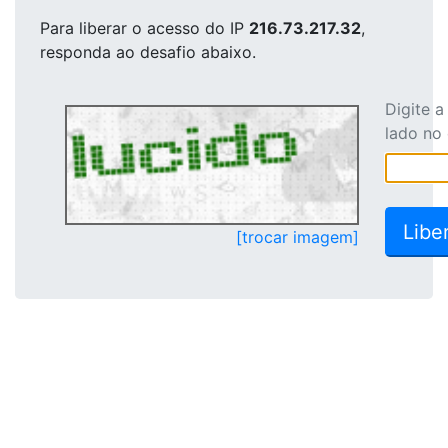
Para liberar o acesso
do IP
216.73.217.32
,
responda ao desafio abaixo.
Digite 
lado no
[trocar imagem]