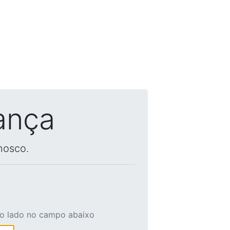
ança
nosco.
ao lado no campo abaixo