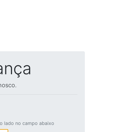
ança
nosco.
ao lado no campo abaixo