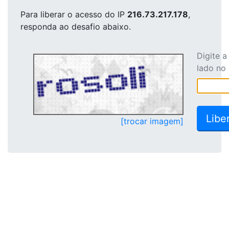
Para liberar o acesso
do IP
216.73.217.178
,
responda ao desafio abaixo.
Digite 
lado no
[trocar imagem]