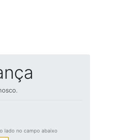
ança
nosco.
ao lado no campo abaixo