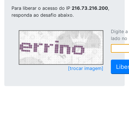
Para liberar o acesso
do IP
216.73.216.200
,
responda ao desafio abaixo.
Digite 
lado no
[trocar imagem]