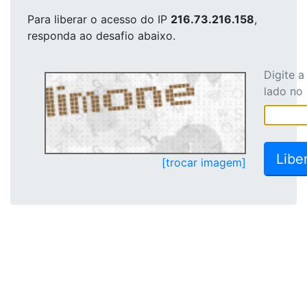
Para liberar o acesso
do IP
216.73.216.158
,
responda ao desafio abaixo.
Digite 
lado no
[trocar imagem]