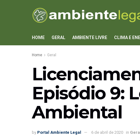
HOME
GERAL
AMBIENTE LIVRE
CLIMA E EN
Home
Geral
Licenciamen
Episódio 9: 
Ambiental
by
Portal Ambiente Legal
6 de abril de 2020
in
Gera