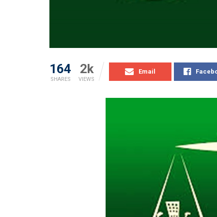
164
2k
Email
Faceb
SHARES
VIEWS