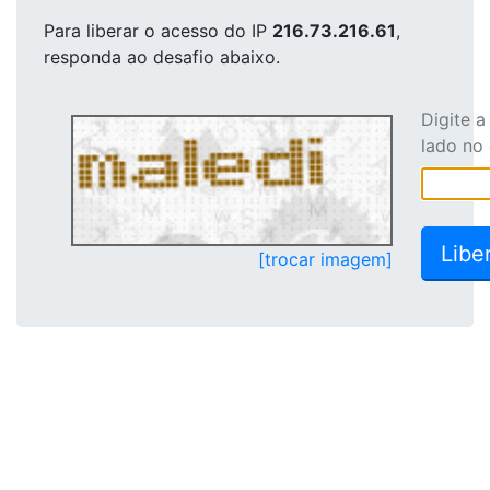
Para liberar o acesso
do IP
216.73.216.61
,
responda ao desafio abaixo.
Digite 
lado no
[trocar imagem]