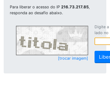
Para liberar o acesso
do IP
216.73.217.85
,
responda ao desafio abaixo.
Digite 
lado no
[trocar imagem]