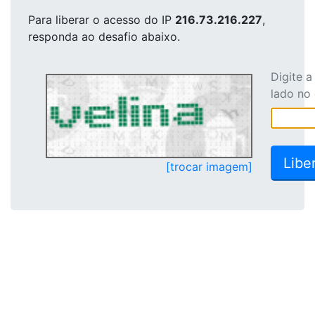
Para liberar o acesso
do IP
216.73.216.227
,
responda ao desafio abaixo.
Digite 
lado no
[trocar imagem]