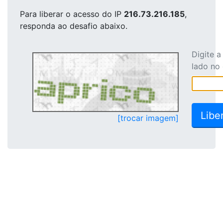
Para liberar o acesso
do IP
216.73.216.185
,
responda ao desafio abaixo.
Digite 
lado no
[trocar imagem]