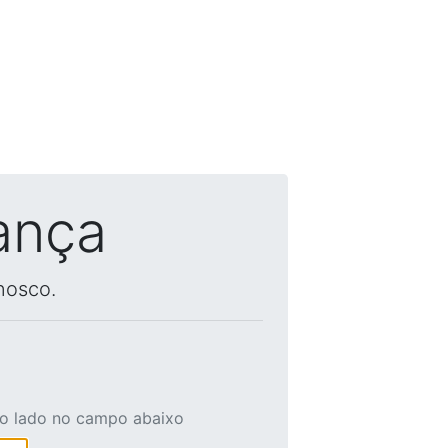
ança
nosco.
ao lado no campo abaixo